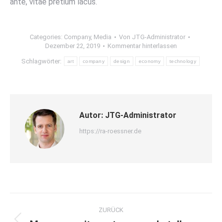
ante, vitae pretium lacus.
Categories:
Company
,
Media
Von
JTG-Administrator
Dezember 22, 2019
Kommentar hinterlassen
Schlagwörter:
art
company
design
economy
technology
Autor:
JTG-Administrator
https://ra-roessner.de
Kommentarnavigation
ZURÜCK