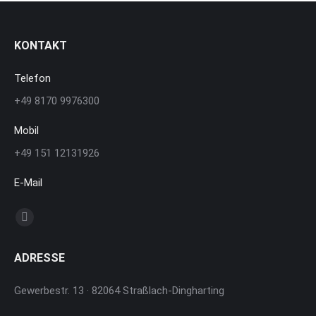
KONTAKT
Telefon
+49 8170 9976300
Mobil
+49 151 12131926
E-Mail
Finden Sie uns auf:
E-
Mail
ADRESSE
page
opens
Gewerbestr. 13 · 82064 Straßlach-Dingharting
in